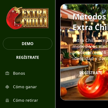
Métodos 
Extra Chi
Extra Chilli ace
DEMO
monederos elect
procesan en 24 -
REGÍSTRATE
identidad y domi
REGÍSTRATE
Bonos
Cómo ganar
Cómo retirar