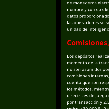
de monederos electr
nombre y correo elec
datos proporcionado
las operaciones se s
unidad de inteligen
Comisiones,
Los depósitos reali
momento de la transa
no son asumidos por 
comisiones internas,
cuenta que son respo
los métodos, mientra
directrices de juego
por transacción y 2.
retiro y 30.000 EUR 