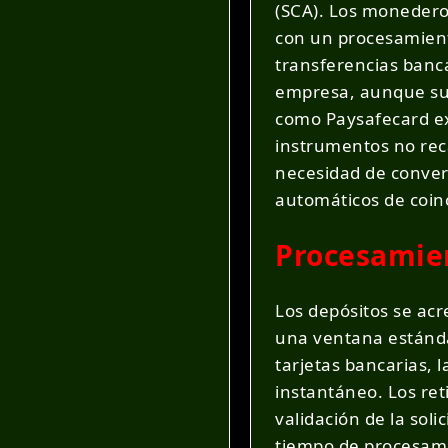
(SCA). Los monederos
con un procesamiento
transferencias banc
empresa, aunque sue
como Paysafecard exc
instrumentos no reca
necesidad de conver
automáticos de coinc
Procesamien
Los depósitos se acr
una ventana estánda
tarjetas bancarias, 
instantáneo. Los ret
validación de la soli
tiempo de procesamie