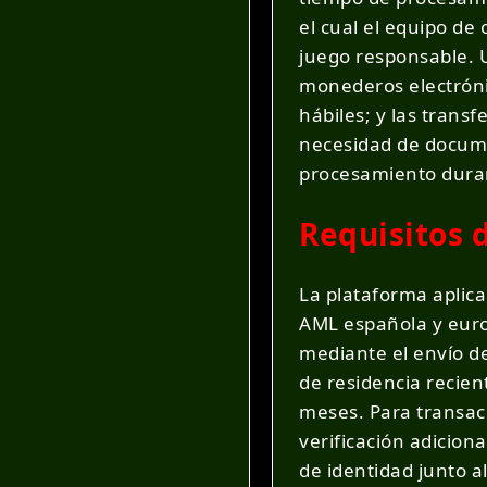
el cual el equipo de
juego responsable. U
monederos electrónic
hábiles; y las transf
necesidad de documen
procesamiento duran
Requisitos 
La plataforma aplica
AML española y europ
mediante el envío d
de residencia recien
meses. Para transacc
verificación adicion
de identidad junto al