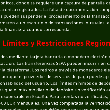
ónicos, donde se requiere una captura de pantalla de
trónico registrados. La falta de documentación compl
s pueden suspender el procesamiento de la transacció
ometen a un escrutinio de transacciones inusuales, en
cia financiera cuando corresponda.
 Límites y Restricciones Regio
zados mediante tarjeta bancaria o monedero electróni
cción. Las transferencias SEPA pueden incurrir en ca
la plataforma. Los retiros a través de monederos ele
 aunque el proveedor de servicios de pago puede apl
nsabilidad del usuario. Los límites mínimos de depó
s que el máximo diario de depósito sin verificación a
 responsable en España. Para cuentas no verificadas, e
500 EUR mensuales. Una vez completada la verificació
mensuales, sujetos a revisión caso por caso para mont