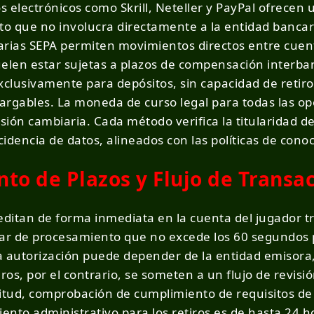
 electrónicos como Skrill, Neteller y PayPal ofrecen 
 que no involucra directamente a la entidad bancaria
arias SEPA permiten movimientos directos entre cuent
len estar sujetas a plazos de compensación interba
lusivamente para depósitos, sin capacidad de retiro d
rgables. La moneda de curso legal para todas las ope
sión cambiaria. Cada método verifica la titularidad 
idencia de datos, alineados con las políticas de conoc
to de Plazos y Flujo de Transa
editan de forma inmediata en la cuenta del jugador t
r de procesamiento que no excede los 60 segundos pa
la autorización puede depender de la entidad emisora,
iros, por el contrario, se someten a un flujo de revi
citud, comprobación de cumplimiento de requisitos de j
nto administrativo para los retiros es de hasta 24 ho