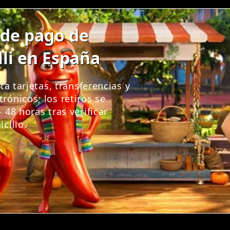
de pago de
lli en España
pta tarjetas, transferencias y
rónicos; los retiros se
 48 horas tras verificar
cilio.