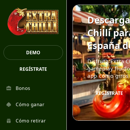
Descarga 
Chilli pa
España d
DEMO
Disfruta Extra C
gameplay fluido
REGÍSTRATE
app como giros 
Bonos
REGÍSTRATE
Cómo ganar
Cómo retirar