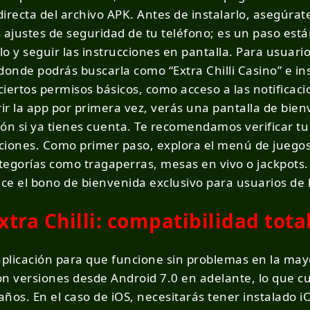
irecta del archivo APK. Antes de instalarlo, asegúrat
 ajustes de seguridad de tu teléfono; es un paso est
lo y seguir las instrucciones en pantalla. Para usuario
onde podrás buscarla como “Extra Chilli Casino” e inst
 ciertos permisos básicos, como acceso a las notificac
rir la app por primera vez, verás una pantalla de bie
sión si ya tienes cuenta. Te recomendamos verificar t
nciones. Como primer paso, explora el menú de juegos
ategorías como tragaperras, mesas en vivo o jackpots.
e el bono de bienvenida exclusivo para usuarios de 
xtra Chilli: compatibilidad tota
plicación para que funcione sin problemas en la mayo
on versiones desde Android 7.0 en adelante, lo que c
 años. En el caso de iOS, necesitarás tener instalado