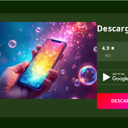
Descar
4.9
841
DESCA