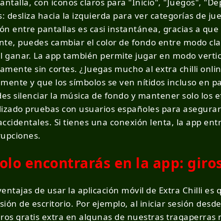
pantalla, con iconos claros para "Inicio", "Juegos", "D
os: desliza hacia la izquierda para ver categorías de j
ión entre pantallas es casi instantánea, gracias a que
te, puedes cambiar el color de fondo entre modo clar
al ganar. La app también permite jugar en modo vertical
mente sin cortes. ¿Juegas mucho al extra chilli onlin
mente y que los símbolos se ven nítidos incluso en p
s silenciar la música de fondo y mantener solo los e
lizado pruebas con usuarios españoles para asegurar
 accidentales. Si tienes una conexión lenta, la app en
rrupciones.
lo encontrarás en la app: giros
entajas de usar la aplicación móvil de Extra Chilli e
sión de escritorio. Por ejemplo, al iniciar sesión des
iros gratis extra en algunas de nuestras tragaperra