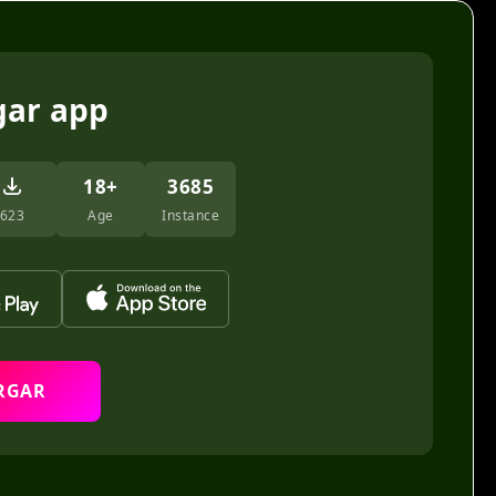
gar app
18+
3685
623
Age
Instance
RGAR