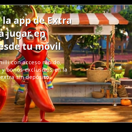
la app de Extra
ra jugar en
esde tu móvil
hilli con acceso rápido,
 y bonos exclusivos en la
extra sin depósito.