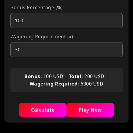
Bonus Percentage (%)
Wagering Requirement (x)
Bonus:
100 USD |
Total:
200 USD |
Wagering Required:
6000 USD
Calculate
Play Now