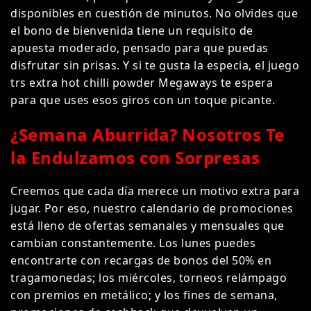
disponibles en cuestión de minutos. No olvides que
el bono de bienvenida tiene un requisito de
apuesta moderado, pensado para que puedas
disfrutar sin prisas. Y si te gusta la especia, el juego
trs extra hot chilli powder Megaways te espera
para que uses esos giros con un toque picante.
¿Semana Aburrida? Nosotros Te
la Endulzamos con Sorpresas
Creemos que cada día merece un motivo extra para
jugar. Por eso, nuestro calendario de promociones
está lleno de ofertas semanales y mensuales que
cambian constantemente. Los lunes puedes
encontrarte con recargas de bonos del 50% en
tragamonedas; los miércoles, torneos relámpago
con premios en metálico; y los fines de semana,