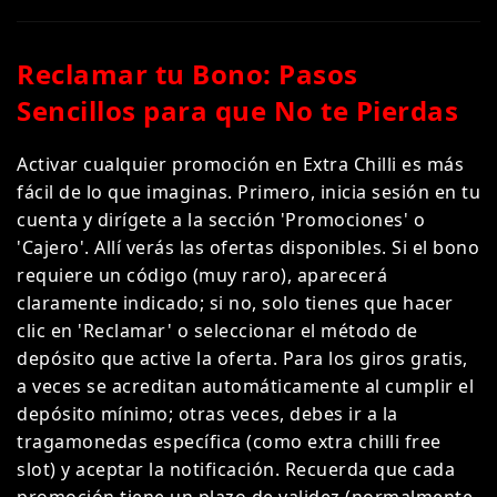
Reclamar tu Bono: Pasos
Sencillos para que No te Pierdas
Activar cualquier promoción en Extra Chilli es más
fácil de lo que imaginas. Primero, inicia sesión en tu
cuenta y dirígete a la sección 'Promociones' o
'Cajero'. Allí verás las ofertas disponibles. Si el bono
requiere un código (muy raro), aparecerá
claramente indicado; si no, solo tienes que hacer
clic en 'Reclamar' o seleccionar el método de
depósito que active la oferta. Para los giros gratis,
a veces se acreditan automáticamente al cumplir el
depósito mínimo; otras veces, debes ir a la
tragamonedas específica (como extra chilli free
slot) y aceptar la notificación. Recuerda que cada